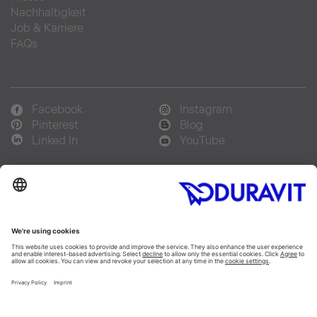
Nachhaltigkeit
Job & Karriere
FAQs
Facebook
Instagram
Pinterest
Blog
Linked In
YouTube
Sprachauswahl:
Deutsch
Français
Italiano
Copyright © 2026 Duravit AG