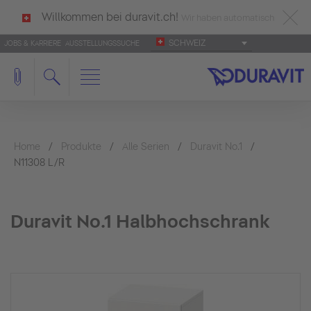
Willkommen bei duravit.ch!
Wir haben automatisch
SCHWEIZ
JOBS & KARRIERE
AUSSTELLUNGSSUCHE
deutsch als Ihre Sprache erkannt.
Français
|
Italiano
Home
Produkte
Alle Serien
Duravit No.1
N11308 L/R
Duravit No.1 Halbhochschrank