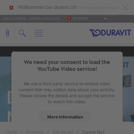
Willkommen bei duravit.ch!
Wir haben automatisch
SCHWEIZ
JOBS & KARRIERE
AUSSTELLUNGSSUCHE
deutsch als Ihre Sprache erkannt.
Français
|
Italiano
We need your consent to load the
YouTube Video service!
We use a third party service to embed video
content that may collect data about your activity.
Please review the details and accept the service
to watch this video.
More Information
Home
Produkte
Alle Serien
Accept
Duravit No.1