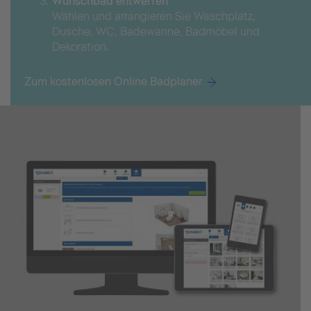
Wunschbad entwerfen
Wählen und arrangieren Sie Waschplatz,
Dusche, WC, Badewanne, Badmöbel und
Dekoration.
Zum kostenlosen Online Badplaner