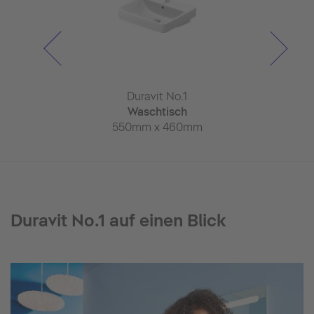
it No.1
Duravit No.1
Duravi
Whirlwanne
Waschtisch
Einbauwasc
 x 800mm
550mm x 460mm
unt
550mm x
Duravit No.1 auf einen Blick