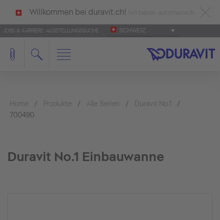
Willkommen bei duravit.ch!
Wir haben automatisch
SCHWEIZ
JOBS & KARRIERE
AUSSTELLUNGSSUCHE
deutsch als Ihre Sprache erkannt.
Français
|
Italiano
Home
Produkte
Alle Serien
Duravit No.1
700490
Duravit No.1 Einbauwanne