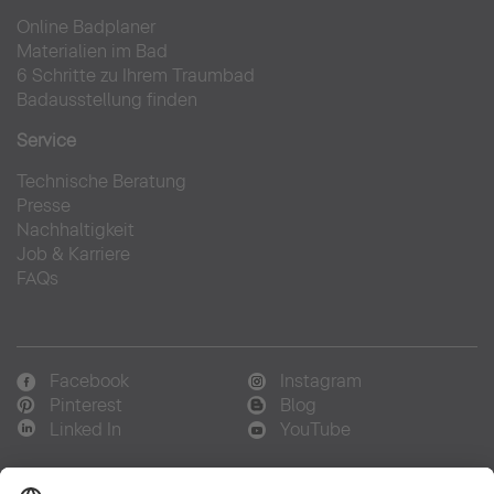
Online Badplaner
Materialien im Bad
6 Schritte zu Ihrem Traumbad
Badausstellung finden
Service
Technische Beratung
Presse
Nachhaltigkeit
Job & Karriere
FAQs
Facebook
Instagram
Pinterest
Blog
Linked In
YouTube