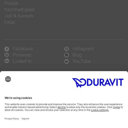
Presse
Nachhaltigkeit
Job & Karriere
FAQs
Facebook
Instagram
Pinterest
Blog
Linked In
YouTube
Sprachauswahl:
Deutsch
Français
Italiano