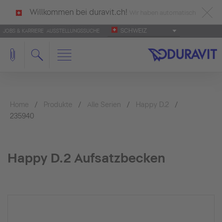
Willkommen bei duravit.ch!
Wir haben automatisch
SCHWEIZ
JOBS & KARRIERE
AUSSTELLUNGSSUCHE
deutsch als Ihre Sprache erkannt.
Français
|
Italiano
Home
Produkte
Alle Serien
Happy D.2
235940
Happy D.2 Aufsatzbecken