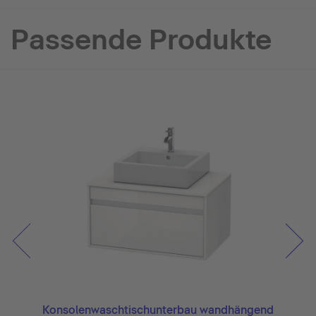
Passende Produkte
ngend
Konsolenwaschtischunterbau wandhängend
Kons