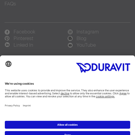
FAQs
Facebook
Instagram
Pinterest
Blog
Linked In
YouTube
Sprachauswahl:
Deutsch
Français
Italiano
Copyright © 2026 Duravit AG
Impressum
|
Hinweisgebersystem
|
Lieferkettensorgfaltspflicht
|
Datenschutzerklärung
|