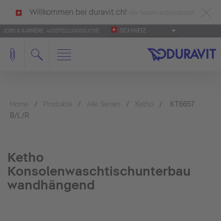
Willkommen bei duravit.ch!
Wir haben automatisch
SCHWEIZ
JOBS & KARRIERE
AUSSTELLUNGSSUCHE
deutsch als Ihre Sprache erkannt.
Français
|
Italiano
Home
Produkte
Alle Serien
Ketho
KT6657
B/L/R
Ketho
Konsolenwaschtischunterbau
wandhängend