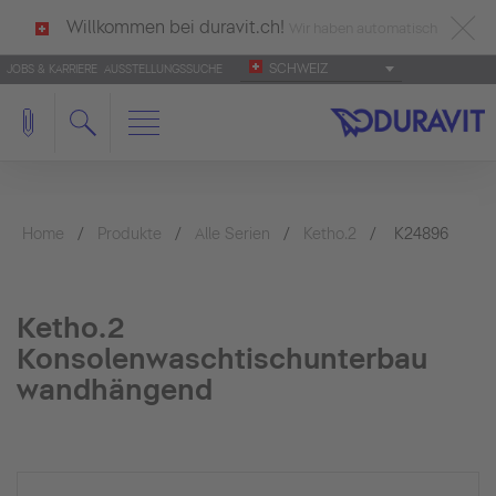
Willkommen bei duravit.ch!
Wir haben automatisch
SCHWEIZ
JOBS & KARRIERE
AUSSTELLUNGSSUCHE
deutsch als Ihre Sprache erkannt.
Français
|
Italiano
Home
Produkte
Alle Serien
Ketho.2
K24896
Ketho.2
Konsolenwaschtischunterbau
wandhängend