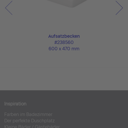
Aufsatzbecken
#238560
600 x 470 mm
Inspiration
Farben im Badezimmer
Der perfekte Duschplatz
Kleine Bäder
/
Gästebäder