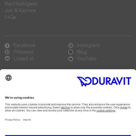
Nachhaltigkeit
Job & Karriere
FAQs
Facebook
Instagram
Pinterest
Blog
Linked In
YouTube
Sprachauswahl:
Deutsch
Français
Italiano
Copyright © 2026 Duravit AG