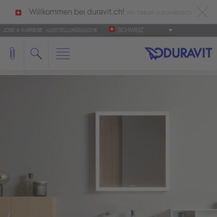
Willkommen bei duravit.ch!
Wir haben automatisch
SCHWEIZ
JOBS & KARRIERE
AUSSTELLUNGSSUCHE
deutsch als Ihre Sprache erkannt.
Français
|
Italiano