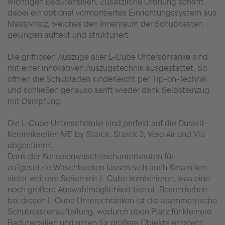
wichtigen Badutensilien. Zusätzliche Ordnung schafft
dabei ein optional vormontiertes Einrichtungssystem aus
Massivholz, welches den Innenraum der Schubkästen
gelungen aufteilt und strukturiert.
Die grifflosen Auszüge aller L-Cube Unterschränke sind
mit einer innovativen Auszugstechnik ausgestattet. So
öffnen die Schubladen kinderleicht per Tip-on-Technik
und schließen genauso sanft wieder dank Selbsteinzug
mit Dämpfung.
Die L-Cube Unterschränke sind perfekt auf die Duravit-
Keramikserien ME by Starck, Starck 3, Vero Air und Viu
abgestimmt.
Dank der Konsolenwaschtischunterbauten für
aufgesetzte Waschbecken lassen sich auch Keramiken
vieler weiterer Serien mit L-Cube kombinieren, was eine
noch größere Auswahlmöglichkeit bietet. Besonderheit
bei diesen L-Cube Unterschränken ist die asymmetrische
Schubkastenaufteilung, wodurch oben Platz für kleinere
Badutensilien und unten für größere Objekte entsteht.