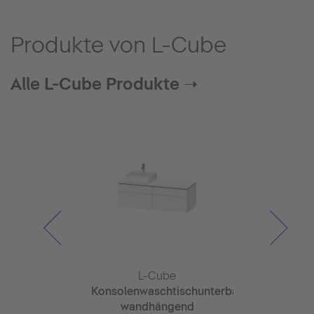
Produkte von L-Cube
Alle L-Cube Produkte ➝
Cube
L-Cube
L-C
lschrank
Konsolenwaschtischunterbau
Konsolenwas
 x 155mm
wandhängend
wandhä