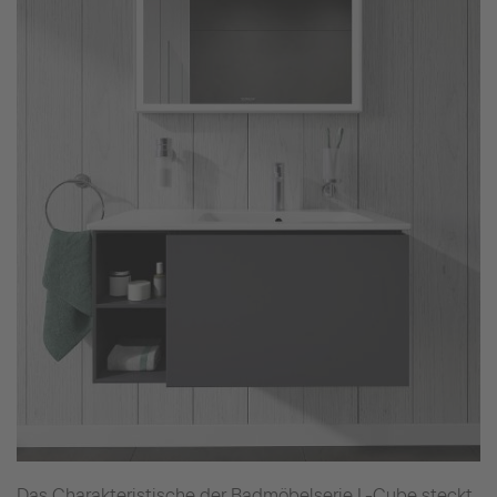
Das Charakteristische der Badmöbelserie L-Cube steckt