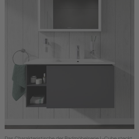
Das Charakteristische der Badmöbelserie L-Cube steckt