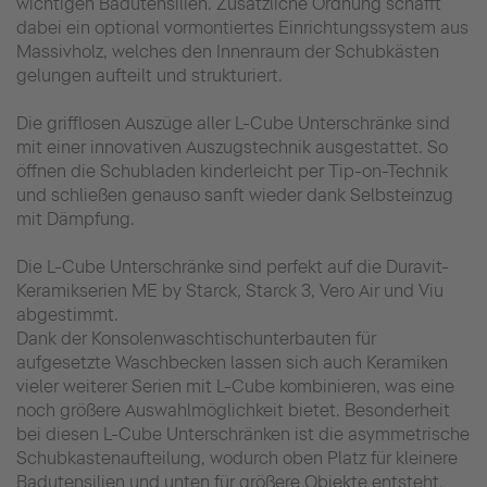
wichtigen Badutensilien. Zusätzliche Ordnung schafft
dabei ein optional vormontiertes Einrichtungssystem aus
Massivholz, welches den Innenraum der Schubkästen
gelungen aufteilt und strukturiert.
Die grifflosen Auszüge aller L-Cube Unterschränke sind
mit einer innovativen Auszugstechnik ausgestattet. So
öffnen die Schubladen kinderleicht per Tip-on-Technik
und schließen genauso sanft wieder dank Selbsteinzug
mit Dämpfung.
Die L-Cube Unterschränke sind perfekt auf die Duravit-
Keramikserien ME by Starck, Starck 3, Vero Air und Viu
abgestimmt.
Dank der Konsolenwaschtischunterbauten für
aufgesetzte Waschbecken lassen sich auch Keramiken
vieler weiterer Serien mit L-Cube kombinieren, was eine
noch größere Auswahlmöglichkeit bietet. Besonderheit
bei diesen L-Cube Unterschränken ist die asymmetrische
Schubkastenaufteilung, wodurch oben Platz für kleinere
Badutensilien und unten für größere Objekte entsteht.