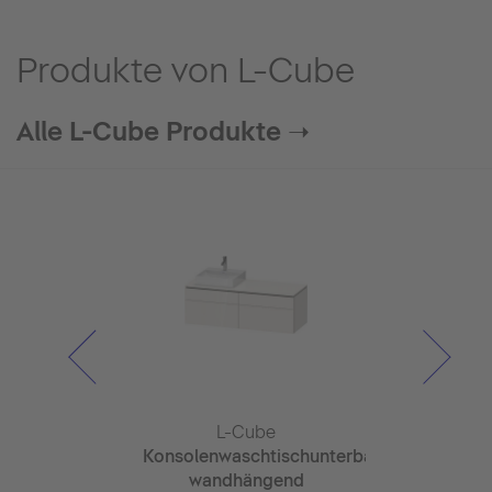
Produkte von L-Cube
Alle L-Cube Produkte ➝
Cube
L-Cube
L-C
lschrank
Konsolenwaschtischunterbau
Konsolenwas
 x 155mm
wandhängend
wandhä