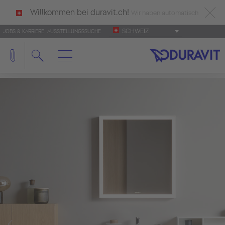
Willkommen bei duravit.ch!
Wir haben automatisch
SCHWEIZ
JOBS & KARRIERE
AUSSTELLUNGSSUCHE
deutsch als Ihre Sprache erkannt.
Français
|
Italiano