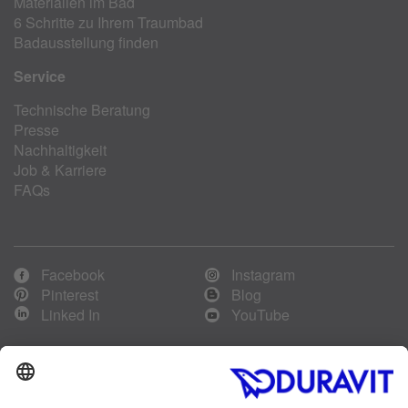
Materialien im Bad
6 Schritte zu Ihrem Traumbad
Badausstellung finden
Service
Technische Beratung
Presse
Nachhaltigkeit
Job & Karriere
FAQs
Facebook
Instagram
Pinterest
Blog
Linked In
YouTube
Sprachauswahl:
Deutsch