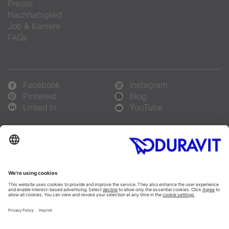
Presse
Nachhaltigkeit
Job & Karriere
FAQs
Facebook
Instagram
Pinterest
Blog
Linked In
YouTube
Sprachauswahl:
Deutsch
Français
Italiano