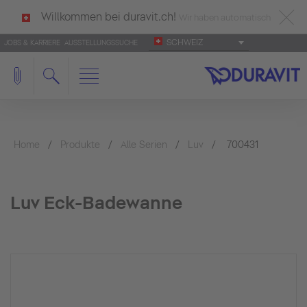
Willkommen bei duravit.ch!
Wir haben automatisch
SCHWEIZ
JOBS & KARRIERE
AUSSTELLUNGSSUCHE
deutsch als Ihre Sprache erkannt.
Français
|
Italiano
Home
Produkte
Alle Serien
Luv
700431
Luv Eck-Badewanne