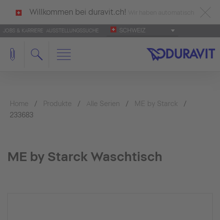
Willkommen bei duravit.ch!
Wir haben automatisch
SCHWEIZ
JOBS & KARRIERE
AUSSTELLUNGSSUCHE
deutsch als Ihre Sprache erkannt.
Français
|
Italiano
Home
Produkte
Alle Serien
ME by Starck
233683
ME by Starck Waschtisch