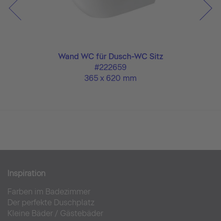
Wand WC für Dusch-WC Sitz
#222659
365 x 620 mm
Inspiration
Farben im Badezimmer
Der perfekte Duschplatz
Kleine Bäder
/
Gästebäder