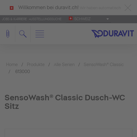
Willkommen bei duravit.ch!
Wir haben automatisch
SCHWEIZ
JOBS & KARRIERE
AUSSTELLUNGSSUCHE
deutsch als Ihre Sprache erkannt.
Français
|
Italiano
Home
Produkte
Alle Serien
SensoWash® Classic
613000
SensoWash® Classic Dusch-WC
Sitz