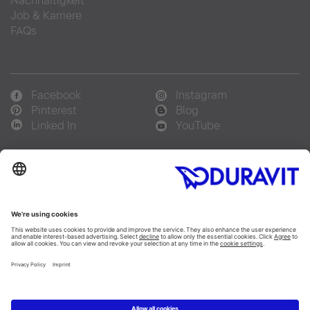
Nachhaltigkeit
Job & Karriere
FAQs
Facebook
Instagram
Pinterest
Blog
Linked In
YouTube
Sprachauswahl:
Deutsch
Français
Italiano
Copyright © 2026 Duravit AG
Impressum
|
Hinweisgebersystem
|