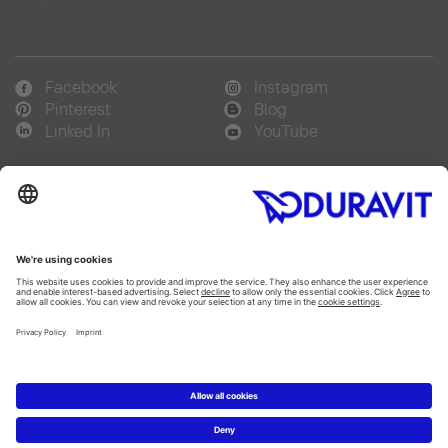
Facebook
Instagram
Pinterest
Blog
Linked In
YouTube
Sprachauswahl:
Deutsch
Français
Italiano
Copyright © 2026 Duravit AG
Impressum
|
Hinweisgebersystem
|
Lieferkettensorgfaltspflicht
|
Datenschutzerklärung
|
Cookie Einstellungen