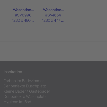
Waschtisc...
Waschtisc...
#SV6998
#SV4654
1280 x 480 mm
1280 x 477 mm
Inspiration
Farben im Badezimmer
Der perfekte Duschplatz
Kleine Bäder
/
Gästebäder
Der perfekte Waschplatz
Hygiene im Bad