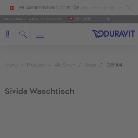
Willkommen bei duravit.ch!
Wir haben automatisch
SCHWEIZ
JOBS & KARRIERE
AUSSTELLUNGSSUCHE
deutsch als Ihre Sprache erkannt.
Français
|
Italiano
Home
Produkte
Alle Serien
Sivida
265004
Sivida Waschtisch