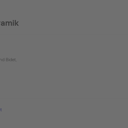
ramik
nd Bidet,
t