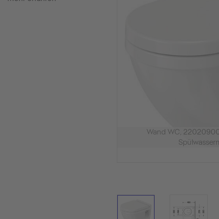
Wand WC, 22020900
Spülwasserm