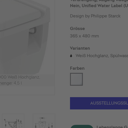
Nein, Unified Water Label (U
Design by Philippe Starck
Grösse
365 x 480 mm
Varianten
Weiß Hochglanz, Spülwas
©
Farben
00 Weiß Hochglanz,
enge: 4,5 l
AUSSTELLUNGSS
Lebenslange G