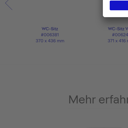
kenbau
WC-Sitz
WC-Sitz V
#006381
#00624
370 x 436 mm
371 x 416
Mehr erfah