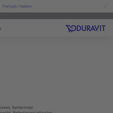
Français
|
Italiano
e
ossen, Spülprinzip:
echt, Befestigung inklusive: