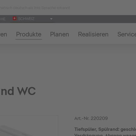
atisch deutsch als Ihre Sprache erkannt.
SCHWEIZ
CHE
ren
Produkte
Planen
Realisieren
Servic
and WC
Art.-Nr.
220209
Tiefspüler, Spülrand: geschl
Verdrängung, Abgang waager