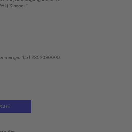
WL) Klasse: 1
sermenge: 4,5 l 2202090000
UCHE
arantie