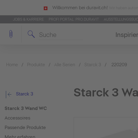
Willkommen bei duravit.ch!
Wir haben autom
JOBS & KARRIERE
PROFI PORTAL: PRO.DURAVIT
AUSSTELLUNGSSU
Inspirie
Home
Produkte
Alle Serien
Starck 3
220209
Starck 3 W
Starck 3
Starck 3 Wand WC
Accessoires
Passende Produkte
Mehr erfahren