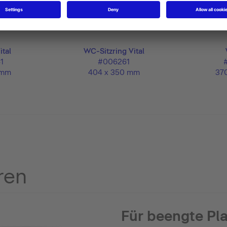
ital
WC-Sitzring Vital
1
#006261
 mm
404 x 350 mm
37
ren
Für beengte Pla