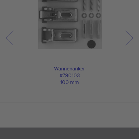
uf
Wannenanker
#790103
100 mm