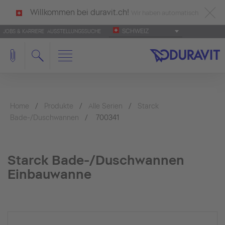
Willkommen bei duravit.ch!
Wir haben automatisch
SCHWEIZ
JOBS & KARRIERE
AUSSTELLUNGSSUCHE
deutsch als Ihre Sprache erkannt.
Français
|
Italiano
Home
Produkte
Alle Serien
Starck
Bade-/Duschwannen
700341
Starck Bade-/Duschwannen
Einbauwanne