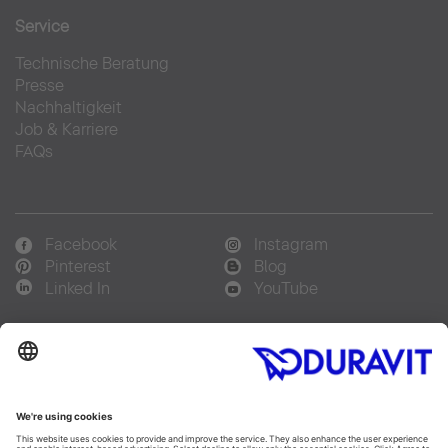
Service
Technische Beratung
Presse
Nachhaltigkeit
Job & Karriere
FAQs
Facebook
Instagram
Pinterest
Blog
Linked In
YouTube
Sprachauswahl:
Deutsch
Français
Italiano