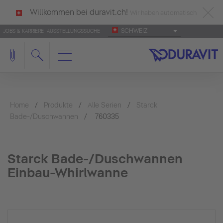
Willkommen bei duravit.ch!
Wir haben automatisch
SCHWEIZ
JOBS & KARRIERE
AUSSTELLUNGSSUCHE
deutsch als Ihre Sprache erkannt.
Français
|
Italiano
Home
Produkte
Alle Serien
Starck
Bade-/Duschwannen
760335
Starck Bade-/Duschwannen
Einbau-Whirlwanne