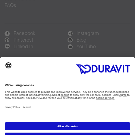
FAQs
Facebook
Instagram
Pinterest
Blog
Linked In
YouTube
Sprachauswahl:
Deutsch
Français
Italiano
Copyright © 2026 Duravit AG
Impressum
|
Hinweisgebersystem
|
Lieferkettensorgfaltspflicht
|
Datenschutzerklärung
|