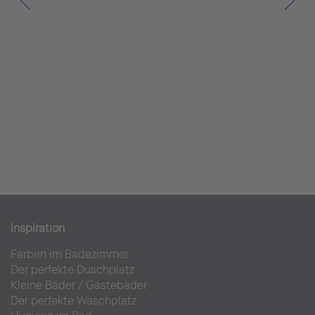
Inspiration
Farben im Badezimmer
Der perfekte Duschplatz
Kleine Bäder
/
Gästebäder
Der perfekte Waschplatz