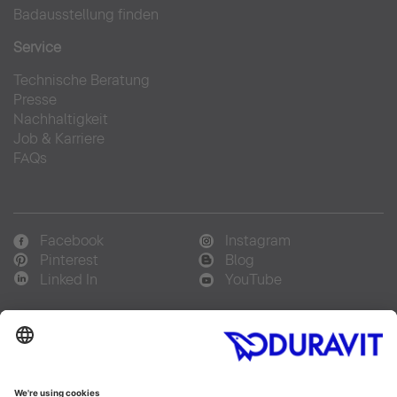
Badausstellung finden
Service
Technische Beratung
Presse
Nachhaltigkeit
Job & Karriere
FAQs
Facebook
Instagram
Pinterest
Blog
Linked In
YouTube
Sprachauswahl:
Deutsch
Français