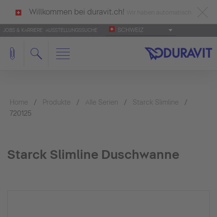
Willkommen bei duravit.ch!
Wir haben automatisch
SCHWEIZ
JOBS & KARRIERE
AUSSTELLUNGSSUCHE
deutsch als Ihre Sprache erkannt.
Français
|
Italiano
Home
Produkte
Alle Serien
Starck Slimline
720125
Starck Slimline Duschwanne