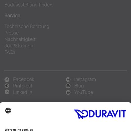
Badausstellung finden
Service
Technische Beratung
Presse
Nachhaltigkeit
Job & Karriere
FAQs
Facebook
Instagram
Pinterest
Blog
Linked In
YouTube
Sprachauswahl:
Deutsch
Français