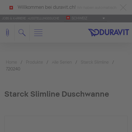
Willkommen bei duravit.ch!
Wir haben automatisch
SCHWEIZ
JOBS & KARRIERE
AUSSTELLUNGSSUCHE
deutsch als Ihre Sprache erkannt.
Français
|
Italiano
Home
Produkte
Alle Serien
Starck Slimline
720240
Starck Slimline Duschwanne