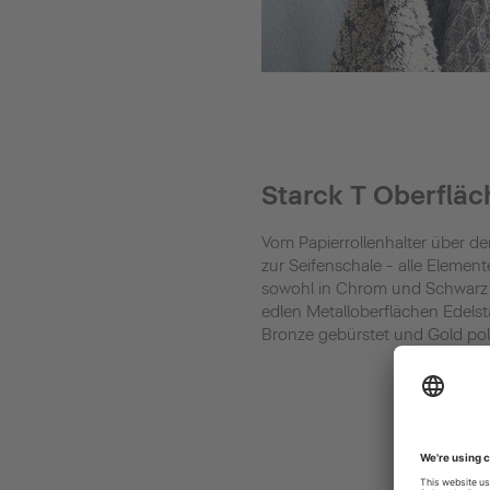
Starck T Oberfläc
Vom Papierrollenhalter über d
zur Seifenschale - alle Element
sowohl in Chrom und Schwarz
edlen Metalloberflächen Edelst
Bronze gebürstet und Gold polie