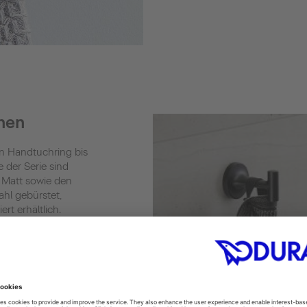
hen
en Handtuchring bis
e der Serie sind
 Matt sowie den
ahl gebürstet,
rt erhältlich.