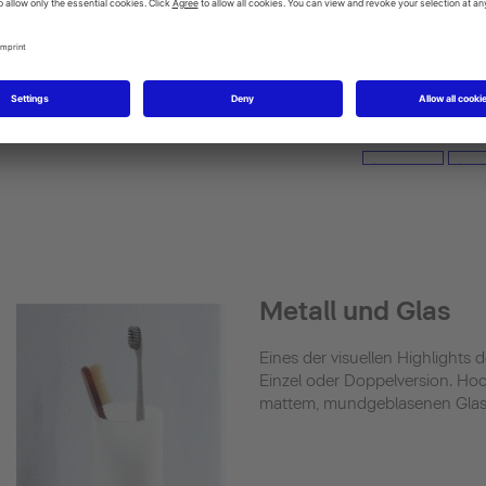
Metall und Glas
Eines der visuellen Highlights de
Einzel oder Doppelversion. Ho
mattem, mundgeblasenen Glas