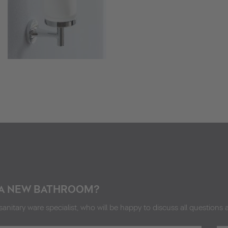
A NEW BATHROOM?
sanitary ware specialist, who will be happy to discuss all questions 