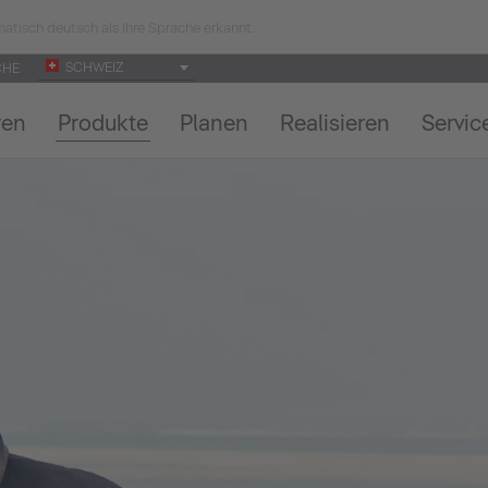
atisch deutsch als Ihre Sprache erkannt.
SCHWEIZ
CHE
ren
Produkte
Planen
Realisieren
Servic