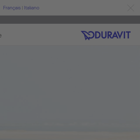
Français
|
Italiano
e