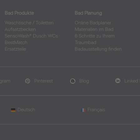
Bad Produkte
Bad Planung
Waschtische
/
Toiletten
Online Badplaner
Aufsatzbecken
Materialien im Bad
SensoWash® Dusch WCs
6 Schritte zu Ihrem
BestMatch
Traumbad
Ersatzteile
Badausstellung finden
agram
Pinterest
Blog
Linked 
Deutsch
Français