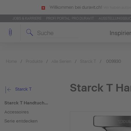
Willkommen bei duravit.ch!
Wir haben autom
JOBS & KARRIERE
PROFI PORTAL: PRO.DURAVIT
AUSSTELLUNGSSU
Inspirie
Home
Produkte
Alle Serien
Starck T
009930
Starck T H
Starck T
Starck T Handtuchhaken doppelt
Accessoires
Serie entdecken