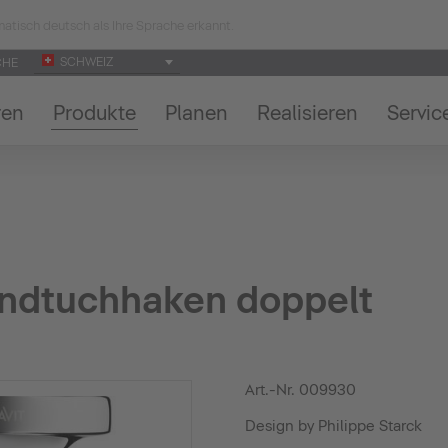
atisch deutsch als Ihre Sprache erkannt.
SCHWEIZ
CHE
ren
Produkte
Planen
Realisieren
Servic
andtuchhaken doppelt
Art.-Nr.
009930
Design by Philippe Starck