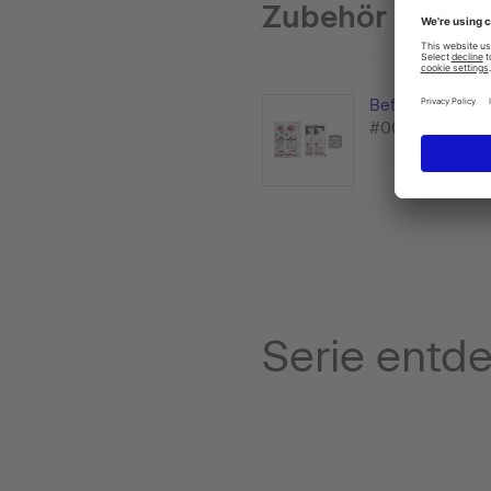
Zubehör
Befestigung
#005094
Serie entd