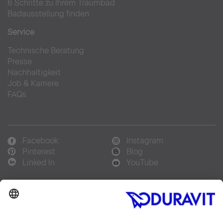
6 Schritte zu Ihrem Traumbad
Badausstellung finden
Service
Technische Beratung
Presse
Nachhaltigkeit
Job & Karriere
FAQs
Facebook
Instagram
Pinterest
Blog
Linked In
YouTube
Sprachauswahl:
Deutsch