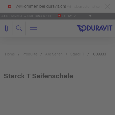
Willkommen bei duravit.ch!
Wir haben automatisch
SCHWEIZ
JOBS & KARRIERE
AUSSTELLUNGSSUCHE
deutsch als Ihre Sprache erkannt.
Français
|
Italiano
Home
Produkte
Alle Serien
Starck T
009933
Starck T Seifenschale