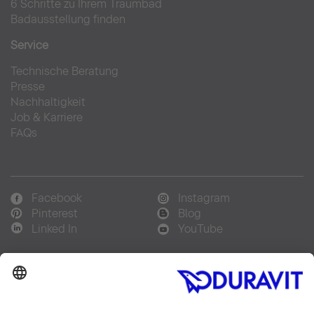
6 Schritte zu Ihrem Traumbad
Badausstellung finden
Service
Technische Beratung
Presse
Nachhaltigkeit
Job & Karriere
FAQs
Facebook
Instagram
Pinterest
Blog
Linked In
YouTube
Sprachauswahl:
Deutsch