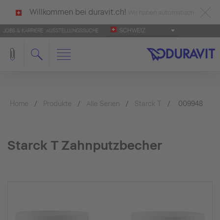
Willkommen bei duravit.ch!
Wir haben automatisch
SCHWEIZ
JOBS & KARRIERE
AUSSTELLUNGSSUCHE
deutsch als Ihre Sprache erkannt.
Français
|
Italiano
Home
Produkte
Alle Serien
Starck T
009948
Starck T Zahnputzbecher