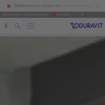
Willkommen bei duravit.ch!
Wir haben automatisch
SCHWEIZ
JOBS & KARRIERE
AUSSTELLUNGSSUCHE
deutsch als Ihre Sprache erkannt.
Français
|
Italiano