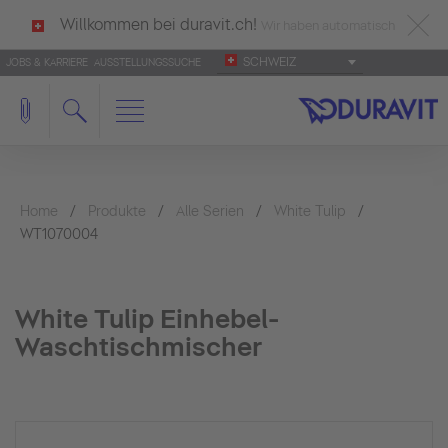
Willkommen bei duravit.ch!
Wir haben automatisch
SCHWEIZ
JOBS & KARRIERE
AUSSTELLUNGSSUCHE
deutsch als Ihre Sprache erkannt.
Français
|
Italiano
Home
Produkte
Alle Serien
White Tulip
WT1070004
White Tulip Einhebel-
Waschtischmischer