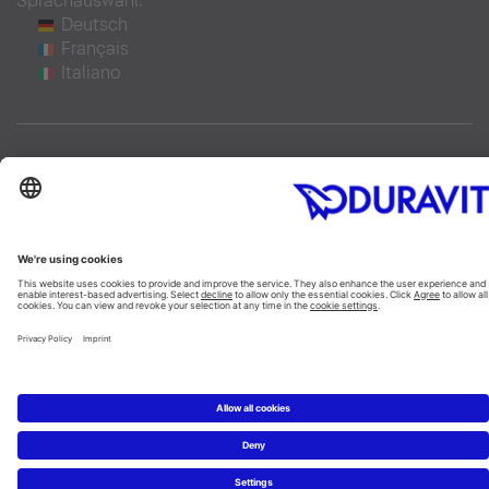
Sprachauswahl:
Deutsch
Français
Italiano
Copyright © 2026 Duravit AG
Impressum
|
Hinweisgebersystem
|
Lieferkettensorgfaltspflicht
|
Datenschutzerklärung
|
Cookie Einstellungen
Schweiz