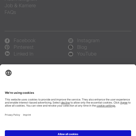
Job & Karriere
FAQs
Facebook
Instagram
Pinterest
Blog
Linked In
YouTube
Sprachauswahl:
Deutsch
Français
Italiano
Copyright © 2026 Duravit AG
Impressum
|
Hinweisgebersystem
|