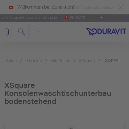
Willkommen bei duravit.ch!
Wir haben automatisch
SCHWEIZ
JOBS & KARRIERE
AUSSTELLUNGSSUCHE
deutsch als Ihre Sprache erkannt.
Français
|
Italiano
Home
Produkte
Alle Serien
XSquare
XS4921
XSquare
Konsolenwaschtischunterbau
bodenstehend