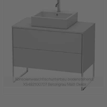
Konsolenwaschtischunterbau bodenstehend,
XS492100707 Betongrau Matt Dekor