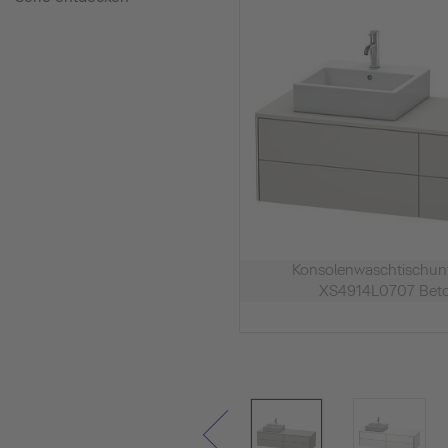
Konsolenwaschtischu
XS4914L0707 Beto