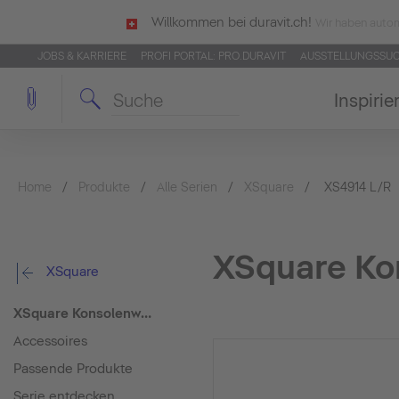
Willkommen bei duravit.ch!
Wir haben autom
JOBS & KARRIERE
PROFI PORTAL: PRO.DURAVIT
AUSSTELLUNGSSU
Inspirie
Home
Produkte
Alle Serien
XSquare
XS4914 L/R
XSquare Ko
XSquare
XSquare Konsolenwaschtischunterbau wandhängend
Accessoires
Passende Produkte
Serie entdecken