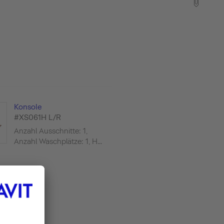
Konsole
#XS061H L/R
Anzahl Ausschnitte: 1,
Anzahl Waschplätze: 1, H...