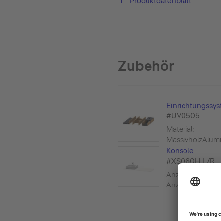
Produktdatenblatt
Zubehör
Einrichtungssys
#UV0505
Material:
MassivholzAlumi
Konsole
#XS060H L/R
Anzahl Ausschnit
Anzahl Waschplätz