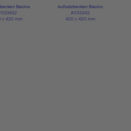
zbecken Bacino
Aufsatzbecken Bacino
Ei
#033452
#033342
 x 420 mm
420 x 420 mm