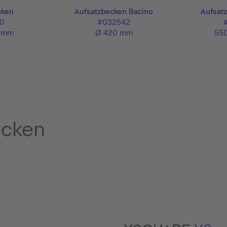
cken
Aufsatzbecken Bacino
Aufsat
0
#032542
0 mm
Ø 420 mm
550
ecken