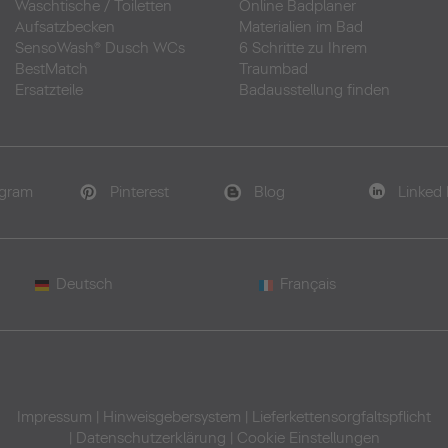
Waschtische
/
Toiletten
Online Badplaner
Aufsatzbecken
Materialien im Bad
SensoWash® Dusch WCs
6 Schritte zu Ihrem
BestMatch
Traumbad
Ersatzteile
Badausstellung finden
agram
Pinterest
Blog
Linked 
Deutsch
Français
Impressum
|
Hinweisgebersystem
|
Lieferkettensorgfaltspflicht
|
Datenschutzerklärung
|
Cookie Einstellungen