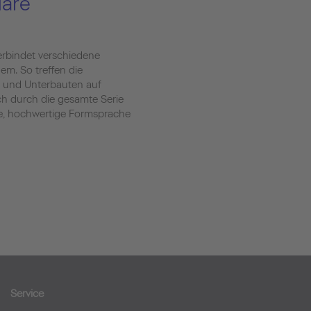
are
rbindet verschiedene
em. So treffen die
e und Unterbauten auf
ch durch die gesamte Serie
e, hochwertige Formsprache
Service