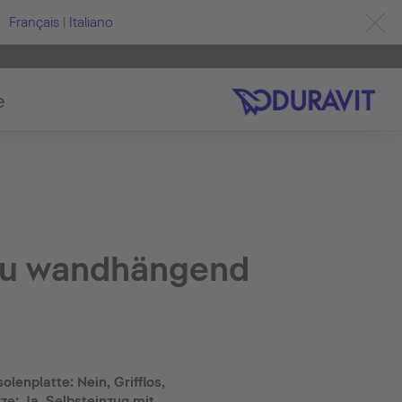
Français
|
Italiano
e
au wandhängend
olenplatte: Nein, Grifflos,
ze: Ja, Selbsteinzug mit