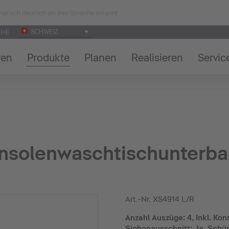
atisch deutsch als Ihre Sprache erkannt.
SCHWEIZ
CHE
ren
Produkte
Planen
Realisieren
Servic
nsolenwaschtischunterb
Art.-Nr.
XS4914 L/R
Anzahl Auszüge: 4, Inkl. Kons
Siphonausschnitt: Ja, Schür