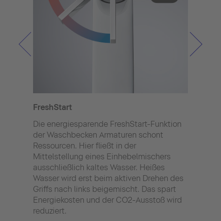
FreshStart
Minu
Die energiesparende FreshStart-Funktion
Arma
der Waschbecken Armaturen schont
spar
Ressourcen. Hier fließt in der
Durc
Mittelstellung eines Einhebelmischers
der 
ausschließlich kaltes Wasser. Heißes
Arma
Wasser wird erst beim aktiven Drehen des
liegt
Griffs nach links beigemischt. Das spart
40% 
Energiekosten und der CO2-Ausstoß wird
Wasc
reduziert.
Brau