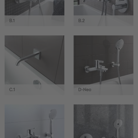
B.1
B.2
C.1
D-Neo