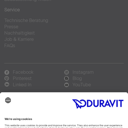
Service
Technische Beratung
Presse
Nachhaltigkeit
Job & Karriere
FAQs
Facebook
Instagram
Pinterest
Blog
Linked In
YouTube
Sprachauswahl:
Deutsch
Français
Italiano