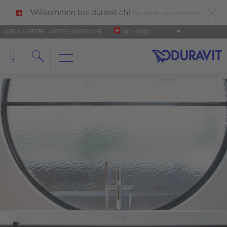
Willkommen bei duravit.ch!
Wir haben automatisch
SCHWEIZ
JOBS & KARRIERE
AUSSTELLUNGSSUCHE
deutsch als Ihre Sprache erkannt.
Français
|
Italiano