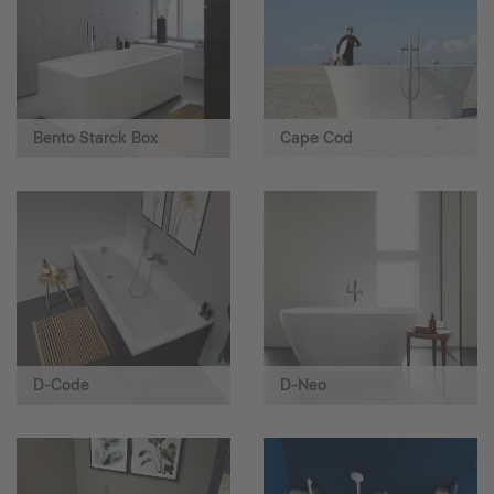
Bento Starck Box
Cape Cod
D-Code
D-Neo