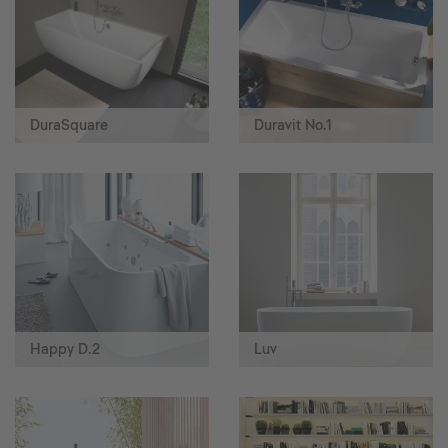
DuraSquare
Duravit No.1
Happy D.2
Luv