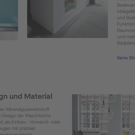
Badewann
Ablagefl
und Bad
Funktion
Raumvort
und mehr
Badplan
Serie Sh
gn und Material
en Mineralgusswerkstoff
as Design der Waschtische
d, als Einbau-, Vorwand- oder
ugen mit präziser
genehmer Haptik.