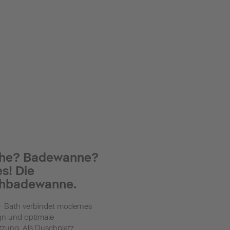
he? Badewanne?
s! Die
hbadewanne.
+ Bath verbindet modernes
gn und optimale
ung. Als Duschplatz,