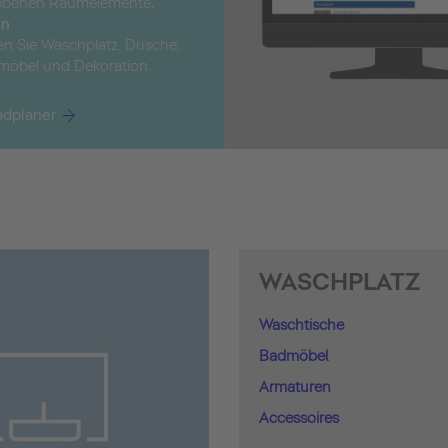
egebenen Raumelemente.
en
en Sie Waschplatz, Dusche,
öbel und Dekoration.
adplaner
WASCHPLATZ
Waschtische
Badmöbel
Armaturen
Accessoires