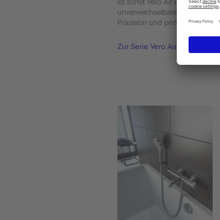
ist somit Vero Air entstanden,
unverwechselbaren Charakter d
Präzision und perfekten Propor
Zur Serie Vero Air