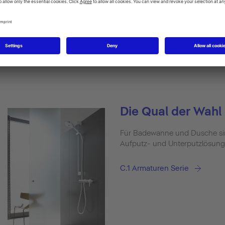
 ein Komplettbad, das den
es Originals mit neuer
tionen verbindet.
Die Qual der Wahl
Für Badewanne und Dusche sin
Aufputz- und Unterputzlösungen
C.1 Armaturen Serie