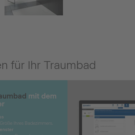
en für Ihr Traumbad
Traumbad
mit dem
er
ss
Größe Ihres Badezimmers.
Fenster