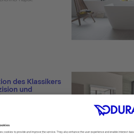
ion des Klassikers
zision und
ionen.
etiert: Die konsequent
r Badserie Vero aus dem Jahr
m Duravit Programm. Jetzt
her Möglichkeiten von heute