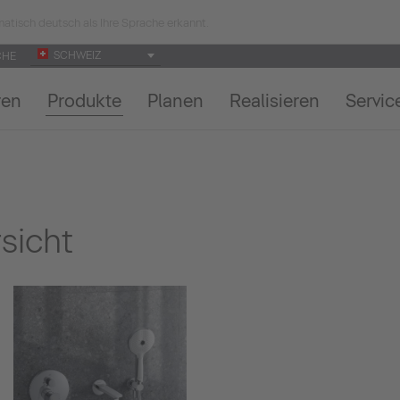
atisch deutsch als Ihre Sprache erkannt.
SCHWEIZ
CHE
ren
Produkte
Planen
Realisieren
Servic
sicht