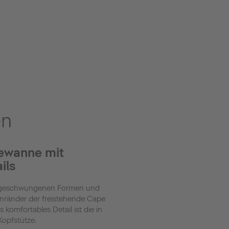
en
ewanne mit
ils
n, geschwungenen Formen und
nränder der freistehende Cape
omfortables Detail ist die in
Kopfstütze.