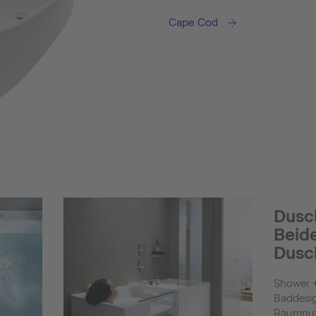
Cape Cod
Dusc
Beide
Dusc
Shower 
Baddesi
Raumnutz