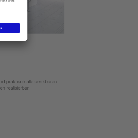
d praktisch alle denkbaren
 realisierbar.