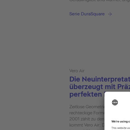
Serie DuraSquare
Vero Air
Die Neuinterpretat
überzeugt mit Prä
perfekten Proport
Zeitlose Geometrie neu interpr
rechteckige Formensprache de
2001 zählt zu den Klassikern i
kommt Vero Air: Dank technisc