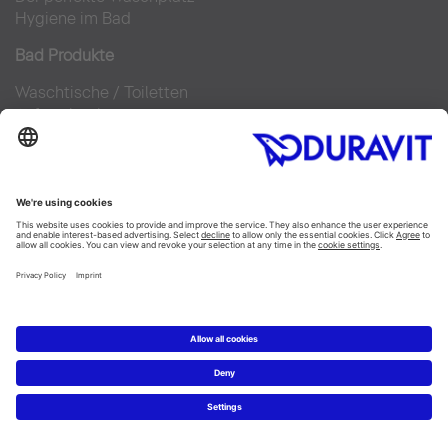
Hygiene im Bad
Bad Produkte
Waschtische
/
Toiletten
Aufsatzbecken
SensoWash® Dusch WCs
BestMatch
Ersatzteile
Bad Planung
Online Badplaner
Materialien im Bad
6 Schritte zu Ihrem Traumbad
Badausstellung finden
Service
Technische Beratung
Presse
Nachhaltigkeit