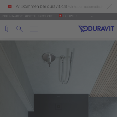
Willkommen bei duravit.ch!
Wir haben automatisch
SCHWEIZ
JOBS & KARRIERE
AUSSTELLUNGSSUCHE
deutsch als Ihre Sprache erkannt.
Français
|
Italiano