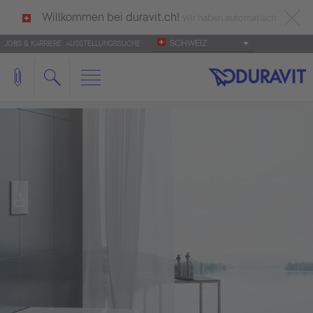
Willkommen bei duravit.ch!
Wir haben automatisch
SCHWEIZ
JOBS & KARRIERE
AUSSTELLUNGSSUCHE
deutsch als Ihre Sprache erkannt.
Français
|
Italiano