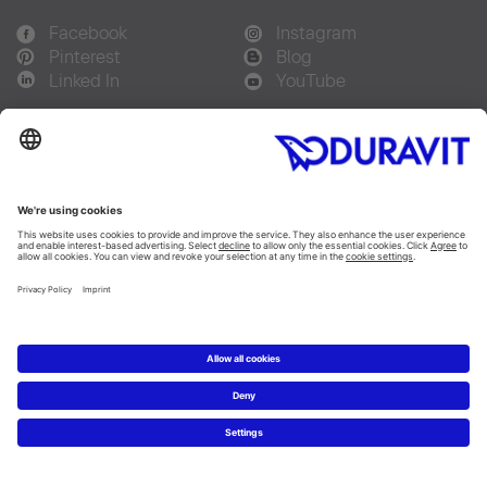
Facebook
Instagram
Pinterest
Blog
Linked In
YouTube
Sprachauswahl:
Deutsch
Français
Italiano
Copyright © 2026 Duravit AG
Impressum
|
Hinweisgebersystem
|
Lieferkettensorgfaltspflicht
|
Datenschutzerklärung
|
Cookie Einstellungen
Schweiz