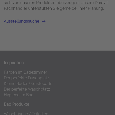
sich von unseren Produkten überzeugen. Unsere Duravit-
Fachhändler unterstützen Sie gerne bei Ihrer Planung.
Ausstellungssuche
Inspiration
Farben im Badezimmer
Der perfekte Duschplatz
Kleine Bäder
/
Gästebäder
Der perfekte Waschplatz
Hygiene im Bad
Bad Produkte
Waschtische
/
Toiletten