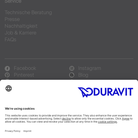
Service
Technische Beratung
Presse
Nachhaltigkeit
Job & Karriere
FAQs
Facebook
Instagram
Pinterest
Blog
Linked In
YouTube
Sprachauswahl:
Deutsch
Français
Italiano