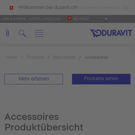
Willkommen bei duravit.ch!
Wir haben automatisch
SCHWEIZ
JOBS & KARRIERE
AUSSTELLUNGSSUCHE
deutsch als Ihre Sprache erkannt.
Français
|
Italiano
Home
Produkte
Waschplatz
Accessoires
Produkte sehen
Mehr erfahren
Accessoires
Produktübersicht