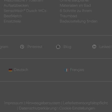
Waschtische
/
Toiletten
Online Badplaner
Aufsatzbecken
Materialien im Bad
SensoWash® Dusch WCs
6 Schritte zu Ihrem
BestMatch
Traumbad
Ersatzteile
Badausstellung finden
agram
Pinterest
Blog
Linked 
Deutsch
Français
Impressum
|
Hinweisgebersystem
|
Lieferkettensorgfaltspflicht
|
Datenschutzerklärung
|
Cookie Einstellungen