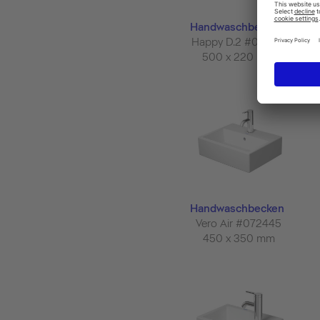
Handwaschbecken
Happy D.2 #071150
500 x 220 mm
Handwaschbecken
Vero Air #072445
450 x 350 mm