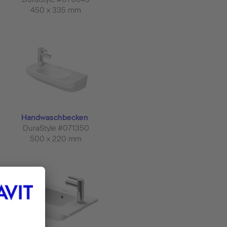
450 x 335 mm
Handwaschbecken
DuraStyle #071350
500 x 220 mm