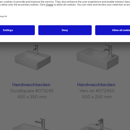
Handwaschbecken
Eck-Handwaschbecken
ME by Starck #071945
ME by Starck #072243
450 x 320 mm
435 x 380 mm
Handwaschbecken
Handwaschbecken
DuraSquare #073245
Vero Air #072450
450 x 350 mm
500 x 250 mm