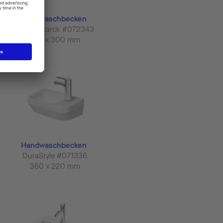
Handwaschbecken
ME by Starck #072343
430 x 300 mm
Handwaschbecken
DuraStyle #071336
360 x 220 mm