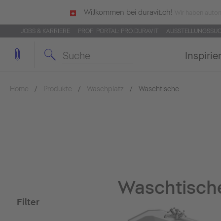
Willkommen bei duravit.ch!
Wir haben autom
JOBS & KARRIERE
PROFI PORTAL: PRO.DURAVIT
AUSSTELLUNGSSU
Inspirie
Home
Produkte
Waschplatz
Waschtische
Waschtische
Filter