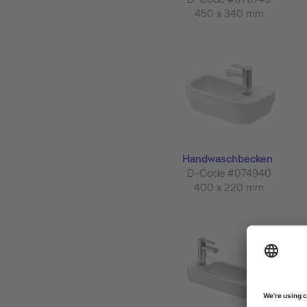
450 x 340 mm
Handwaschbecken
D-Code #074940
400 x 220 mm