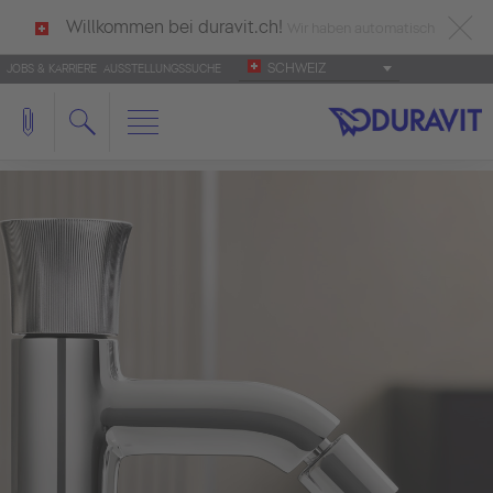
Willkommen bei duravit.ch!
Wir haben automatisch
SCHWEIZ
JOBS & KARRIERE
AUSSTELLUNGSSUCHE
deutsch als Ihre Sprache erkannt.
Français
|
Italiano