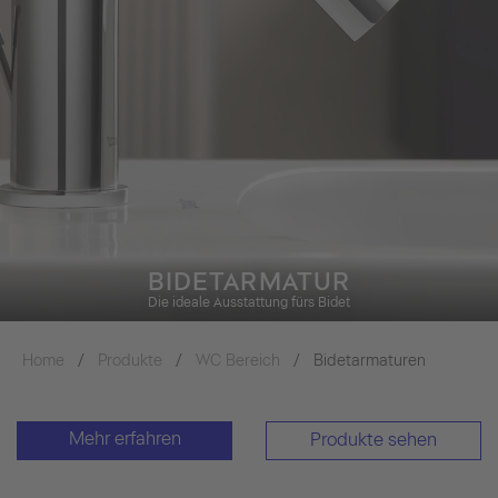
BIDETARMATUR
Die ideale Ausstattung fürs Bidet
Home
Produkte
WC Bereich
Bidetarmaturen
Mehr erfahren
Produkte sehen