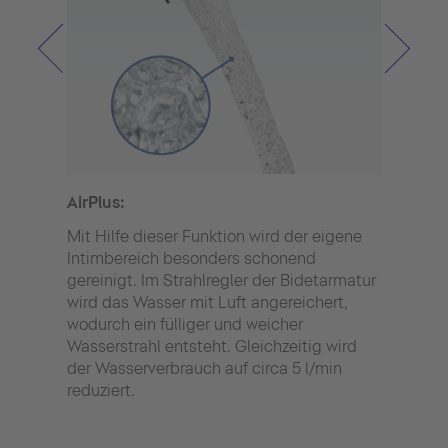
AirPlus:
Vers
Mit Hilfe dieser Funktion wird der eigene
Der 
Intimbereich besonders schonend
eine
gereinigt. Im Strahlregler der Bidetarmatur
der 
wird das Wasser mit Luft angereichert,
die e
wodurch ein fülliger und weicher
werd
Wasserstrahl entsteht. Gleichzeitig wird
der Wasserverbrauch auf circa 5 l/min
reduziert.