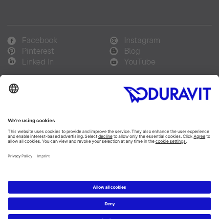
Facebook
Instagram
Pinterest
Blog
Linked In
YouTube
Sprachauswahl:
Deutsch
Français
Italiano
Copyright © 2026 Duravit AG
Impressum
|
Hinweisgebersystem
|
Lieferkettensorgfaltspflicht
|
Datenschutzerklärung
|
Cookie Einstellungen