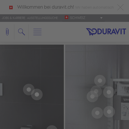
Willkommen bei duravit.ch!
Wir haben automatisch
SCHWEIZ
JOBS & KARRIERE
AUSSTELLUNGSSUCHE
deutsch als Ihre Sprache erkannt.
Français
|
Italiano