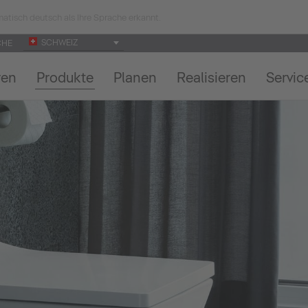
atisch deutsch als Ihre Sprache erkannt.
SCHWEIZ
CHE
ren
Produkte
Planen
Realisieren
Servic