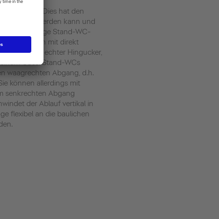
n installiert. Dies hat den
nfach verlegt werden kann und
t. Eine geläufige Stand-WC-
C-Kombination mit direkt
h ist sie ein echter Hingucker,
us einem Guss. Stand-WCs
nen waagrechten Abgang, d.h.
Sie können allerdings mit
m senkrechten Abgang
indet der Ablauf vertikal in
e flexibel an die baulichen
den.