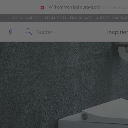
Willkommen bei duravit.ch!
Wir haben autom
JOBS & KARRIERE
PROFI PORTAL: PRO.DURAVIT
AUSSTELLUNGSSU
Inspirie