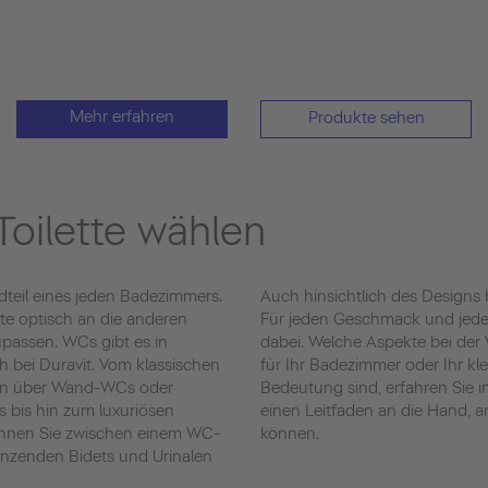
Mehr erfahren
Produkte sehen
 Toilette wählen
andteil eines jeden Badezimmers.
Auch hinsichtlich des Designs 
ette optisch an die anderen
Für jeden Geschmack und jede 
passen. WCs gibt es in
dabei. Welche Aspekte bei der 
 bei Duravit. Vom klassischen
für Ihr Badezimmer oder Ihr k
ion über Wand-WCs oder
Bedeutung sind, erfahren Sie 
s bis hin zum luxuriösen
einen Leitfaden an die Hand, a
nnen Sie zwischen einem WC-
können.
änzenden Bidets und Urinalen