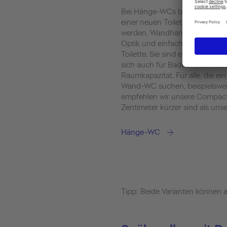
Bei Hänge-WCs bzw. Wand-WCs 
einer neuen Toilette das Vorw
werden. Wandhängende WCs b
Optik und einfache Reinigungs
Toilette. Sie sind etwas komp
sich auch für Badezimmer mit 
Raumkapazität. Für alle, die e
Wand-WC suchen, beispielswei
empfehlen wir unsere Compact
Zentimeter kürzer sind als u
Hänge-WC
Tipp: Beide Varianten können 