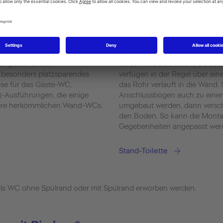
muss für die Installation
Die Stand-Toilette wird am Bode
andelement des WCs freigelegt
Vorteil, dass der Anschluss ei
estechen durch ihre moderne
der Austausch unkompliziert is
möglichkeit unterhalb der
Variante ist die sogenannte W
akter als Stand-WCs und eignen
aufgesetztem Spülkasten. Optisc
eingeschränkter
da es wirkt, als bestehe sie a
in besonders platzsparendes
verfügen in der Regel über ei
se für das Gäste-WC,
das Rohr verläuft in die Wand. 
-Ausführungen, die einige
Anschlussbögen auch zu eine
nsere herkömmlichen Wand-WCs.
umgebaut werden, dann verschw
den Boden. So kann die Montag
Gegebenheiten angepasst wer
Stand-Toilette
als WC ohne Spülrand oder mit Spülrand erworben werden.