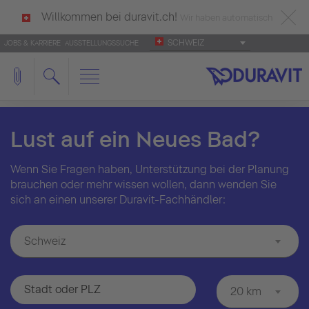
Willkommen bei duravit.ch!
Wir haben automatisch
SCHWEIZ
JOBS & KARRIERE
AUSSTELLUNGSSUCHE
deutsch als Ihre Sprache erkannt.
Français
|
Italiano
Lust auf ein Neues Bad?
Wenn Sie Fragen haben, Unterstützung bei der Planung
brauchen oder mehr wissen wollen, dann wenden Sie
sich an einen unserer Duravit-Fachhändler:
Schweiz
20 km