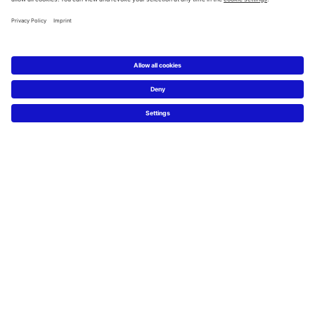
Service
Technische Beratung
Presse
Nachhaltigkeit
Job & Karriere
FAQs
Facebook
Instagram
Pinterest
Blog
Linked In
YouTube
Sprachauswahl:
Deutsch
Français
Italiano