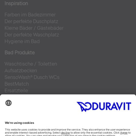
Inspiration
Farben im Badezimmer
Der perfekte Duschplatz
Kleine Bäder
/
Gästebäder
Der perfekte Waschplatz
Hygiene im Bad
Bad Produkte
Waschtische
/
Toiletten
Aufsatzbecken
SensoWash® Dusch WCs
BestMatch
Ersatzteile
Bad Planung
Online Badplaner
Materialien im Bad
6 Schritte zu Ihrem Traumbad
Badausstellung finden