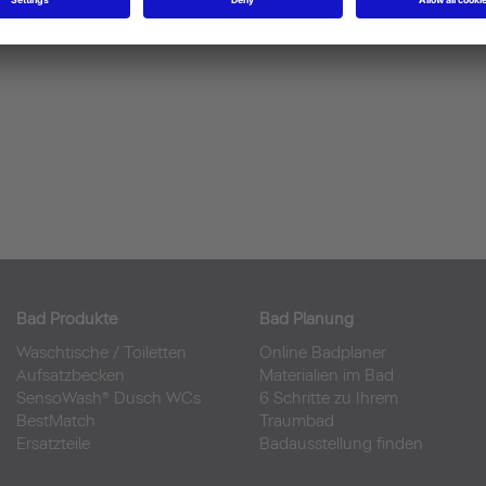
Bad Produkte
Bad Planung
Waschtische
/
Toiletten
Online Badplaner
Aufsatzbecken
Materialien im Bad
SensoWash® Dusch WCs
6 Schritte zu Ihrem
BestMatch
Traumbad
Ersatzteile
Badausstellung finden