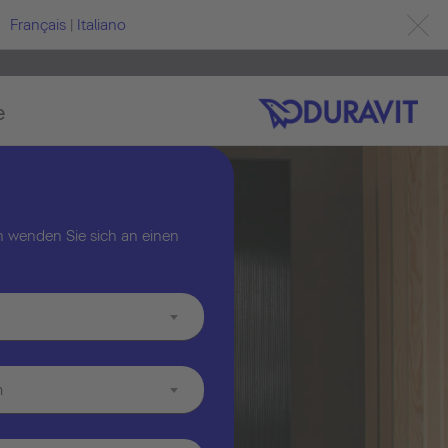
Français
|
Italiano
e
 wenden Sie sich an einen
m