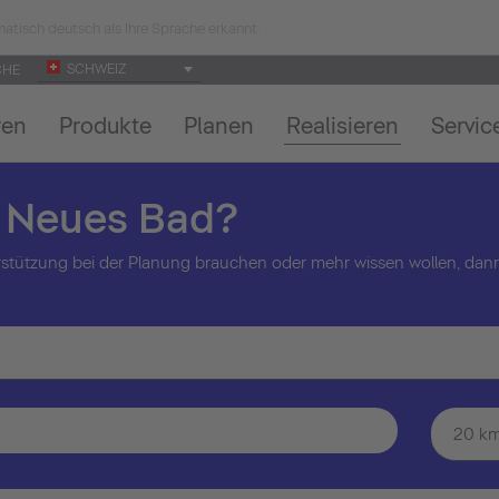
atisch deutsch als Ihre Sprache erkannt.
SCHWEIZ
CHE
ren
Produkte
Planen
Realisieren
Servic
n Neues Bad?
stützung bei der Planung brauchen oder mehr wissen wollen, dann
20 k