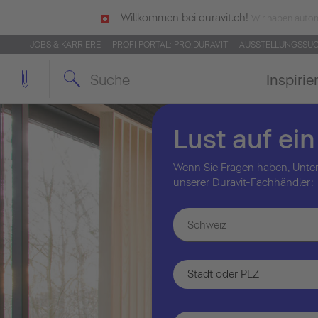
Willkommen bei duravit.ch!
Wir haben autom
JOBS & KARRIERE
PROFI PORTAL: PRO.DURAVIT
AUSSTELLUNGSSU
Inspirie
Lust auf ei
Wenn Sie Fragen haben, Unter
unserer Duravit-Fachhändler:
Schweiz