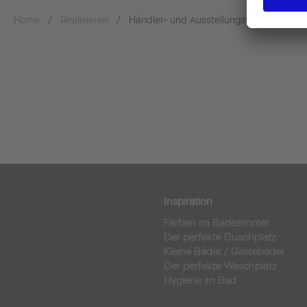
Home
Realisieren
Händler- und Ausstellungssuche
Inspiration
Farben im Badezimmer
Der perfekte Duschplatz
Kleine Bäder
/
Gästebäder
Der perfekte Waschplatz
Hygiene im Bad