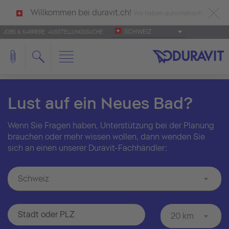
Willkommen bei duravit.ch!
Wir haben automatisch
SCHWEIZ
JOBS & KARRIERE
AUSSTELLUNGSSUCHE
deutsch als Ihre Sprache erkannt.
Français
|
Italiano
Lust auf ein Neues Bad?
Wenn Sie Fragen haben, Unterstützung bei der Planung
brauchen oder mehr wissen wollen, dann wenden Sie
sich an einen unserer Duravit-Fachhändler:
Schweiz
20 km