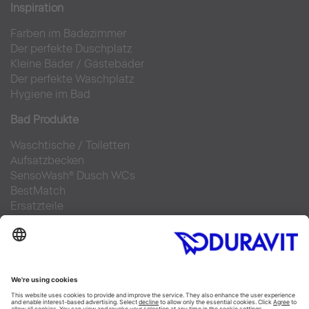
Inspiration
Farben im Badezimmer
Der perfekte Duschplatz
Kleine Bäder
/
Gästebäder
Der perfekte Waschplatz
Hygiene im Bad
Bad Produkte
Waschtische
/
Toiletten
Aufsatzbecken
SensoWash® Dusch WCs
BestMatch
Ersatzteile
Bad Planung
Online Badplaner
Materialien im Bad
6 Schritte zu Ihrem Traumbad
Badausstellung finden