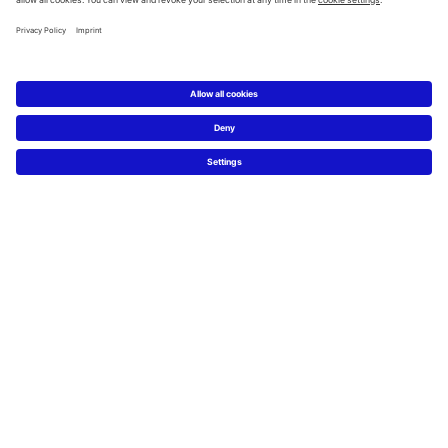
Service
Technische Beratung
Presse
Nachhaltigkeit
Job & Karriere
FAQs
Facebook
Instagram
Pinterest
Blog
Linked In
YouTube
Sprachauswahl:
Deutsch
Français
Italiano