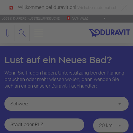
Willkommen bei duravit.ch!
Wir haben automatisch
SCHWEIZ
JOBS & KARRIERE
AUSSTELLUNGSSUCHE
deutsch als Ihre Sprache erkannt.
Français
|
Italiano
Lust auf ein Neues Bad?
Wenn Sie Fragen haben, Unterstützung bei der Planung
brauchen oder mehr wissen wollen, dann wenden Sie
sich an einen unserer Duravit-Fachhändler:
Schweiz
20 km