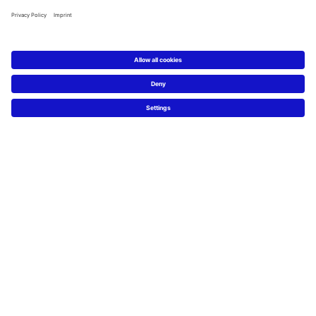
Service
Technische Beratung
Presse
Nachhaltigkeit
Job & Karriere
FAQs
Facebook
Instagram
Pinterest
Blog
Linked In
YouTube
Sprachauswahl:
Deutsch
Français
Italiano