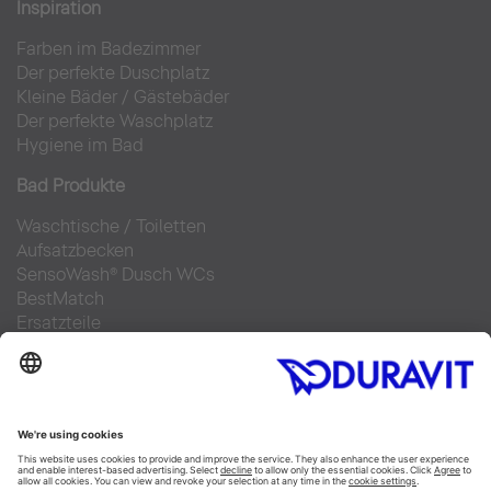
Inspiration
Farben im Badezimmer
Der perfekte Duschplatz
Kleine Bäder
/
Gästebäder
Der perfekte Waschplatz
Hygiene im Bad
Bad Produkte
Waschtische
/
Toiletten
Aufsatzbecken
SensoWash® Dusch WCs
BestMatch
Ersatzteile
Bad Planung
Online Badplaner
Materialien im Bad
6 Schritte zu Ihrem Traumbad
Badausstellung finden