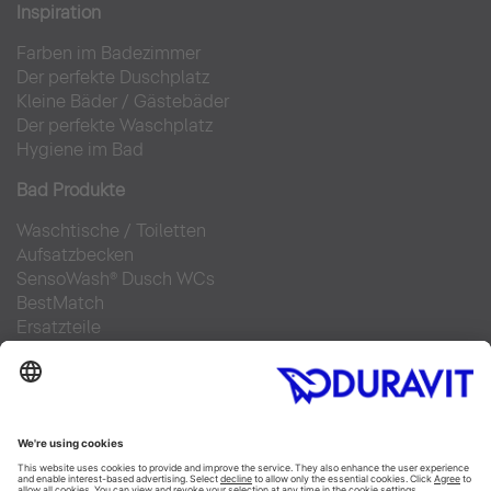
Inspiration
Farben im Badezimmer
Der perfekte Duschplatz
Kleine Bäder
/
Gästebäder
Der perfekte Waschplatz
Hygiene im Bad
Bad Produkte
Waschtische
/
Toiletten
Aufsatzbecken
SensoWash® Dusch WCs
BestMatch
Ersatzteile
Bad Planung
Online Badplaner
Materialien im Bad
6 Schritte zu Ihrem Traumbad
Badausstellung finden