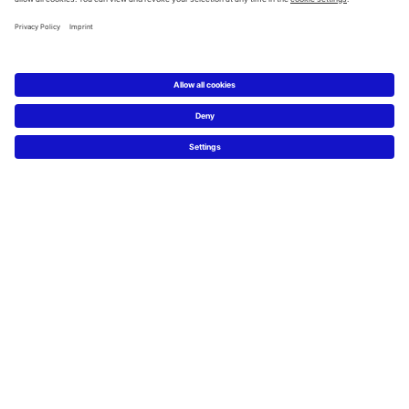
Service
Technische Beratung
Presse
Nachhaltigkeit
Job & Karriere
FAQs
Facebook
Instagram
Pinterest
Blog
Linked In
YouTube
Sprachauswahl:
Deutsch
Français
Italiano