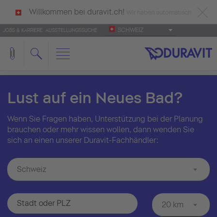
Willkommen bei duravit.ch!
Wir haben automatisch
SCHWEIZ
JOBS & KARRIERE
AUSSTELLUNGSSUCHE
deutsch als Ihre Sprache erkannt.
Français
|
Italiano
Lust auf ein Neues Bad?
Wenn Sie Fragen haben, Unterstützung bei der Planung
brauchen oder mehr wissen wollen, dann wenden Sie
sich an einen unserer Duravit-Fachhändler:
Schweiz
20 km