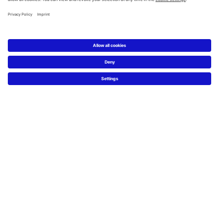
Service
Technische Beratung
Presse
Nachhaltigkeit
Job & Karriere
FAQs
Facebook
Instagram
Pinterest
Blog
Linked In
YouTube
Sprachauswahl:
Deutsch
Français
Italiano