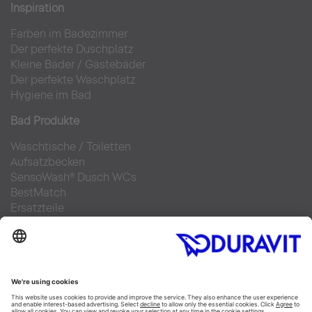
Inspiration
Farben im Badezimmer
Der perfekte Duschplatz
Kleine Bäder
/
Gästebäder
Der perfekte Waschplatz
Hygiene im Bad
Bad Produkte
Waschtische
/
Toiletten
Aufsatzbecken
SensoWash® Dusch WCs
BestMatch
Ersatzteile
Bad Planung
Online Badplaner
Materialien im Bad
6 Schritte zu Ihrem Traumbad
Badausstellung finden