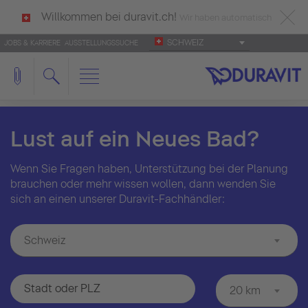
Willkommen bei duravit.ch!
Wir haben automatisch
SCHWEIZ
JOBS & KARRIERE
AUSSTELLUNGSSUCHE
deutsch als Ihre Sprache erkannt.
Français
|
Italiano
Lust auf ein Neues Bad?
Wenn Sie Fragen haben, Unterstützung bei der Planung
brauchen oder mehr wissen wollen, dann wenden Sie
sich an einen unserer Duravit-Fachhändler:
Schweiz
20 km