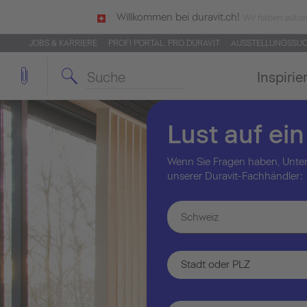
Willkommen bei duravit.ch!
Wir haben autom
JOBS & KARRIERE
PROFI PORTAL: PRO.DURAVIT
AUSSTELLUNGSSU
Inspirie
Lust auf ei
Wenn Sie Fragen haben, Unter
unserer Duravit-Fachhändler:
Schweiz