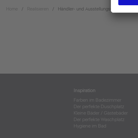
Home
Realisieren
Händler- und Ausstellungssuche
Inspiration
Farben im Badezimmer
Der perfekte Duschplatz
Kleine Bäder
/
Gästebäder
Der perfekte Waschplatz
Hygiene im Bad