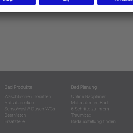
Bad Produkte
Bad Planung
Waschtische
/
Toiletten
Online Badplaner
Aufsatzbecken
Materialien im Bad
SensoWash® Dusch WCs
6 Schritte zu Ihrem
BestMatch
Traumbad
Ersatzteile
Badausstellung finden