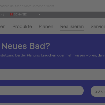
atisch deutsch als Ihre Sprache erkannt.
SCHWEIZ
CHE
ren
Produkte
Planen
Realisieren
Servic
n Neues Bad?
stützung bei der Planung brauchen oder mehr wissen wollen, dann
20 k