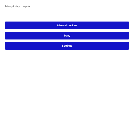
Service
Technische Beratung
Presse
Nachhaltigkeit
Job & Karriere
FAQs
Facebook
Instagram
Pinterest
Blog
Linked In
YouTube
Sprachauswahl:
Deutsch
Français
Italiano