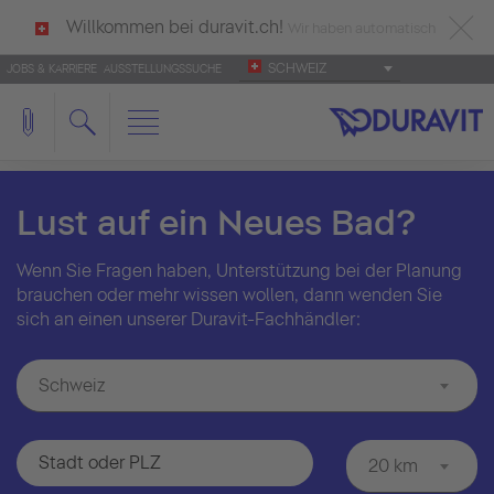
Willkommen bei duravit.ch!
Wir haben automatisch
SCHWEIZ
JOBS & KARRIERE
AUSSTELLUNGSSUCHE
deutsch als Ihre Sprache erkannt.
Français
|
Italiano
Lust auf ein Neues Bad?
Wenn Sie Fragen haben, Unterstützung bei der Planung
brauchen oder mehr wissen wollen, dann wenden Sie
sich an einen unserer Duravit-Fachhändler:
Schweiz
20 km