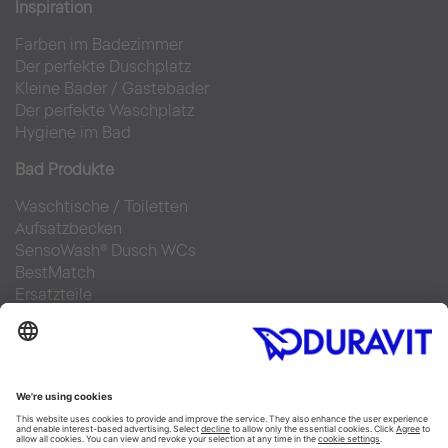
Inspiration
Farben im Badezimmer
Der perfekte Duschplatz
Kleine Bäder
/
Gästebäder
Der perfekte Waschplatz
Hygiene im Bad
Bad Produkte
Waschtische
/
Toiletten
Aufsatzbecken
SensoWash® Dusch WCs
BestMatch
Ersatzteile
Bad Planung
Online Badplaner
Materialien im Bad
6 Schritte zu Ihrem Traumbad
Badausstellung finden