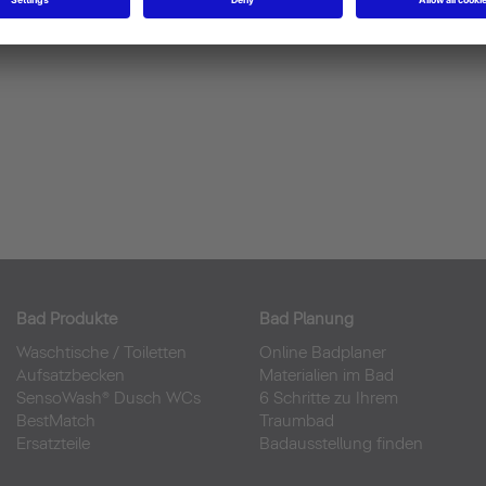
Bad Produkte
Bad Planung
Waschtische
/
Toiletten
Online Badplaner
Aufsatzbecken
Materialien im Bad
SensoWash® Dusch WCs
6 Schritte zu Ihrem
BestMatch
Traumbad
Ersatzteile
Badausstellung finden