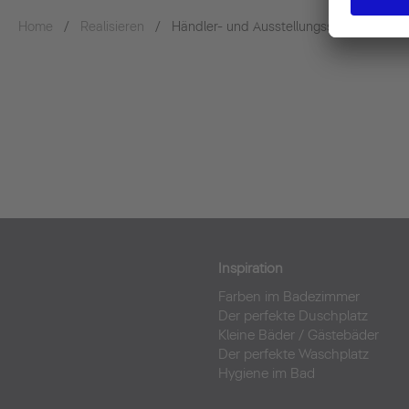
Home
Realisieren
Händler- und Ausstellungssuche
Inspiration
Farben im Badezimmer
Der perfekte Duschplatz
Kleine Bäder
/
Gästebäder
Der perfekte Waschplatz
Hygiene im Bad