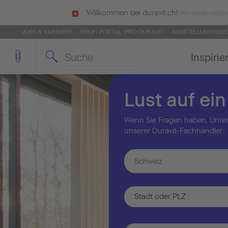
Willkommen bei duravit.ch!
Wir haben autom
JOBS & KARRIERE
PROFI PORTAL: PRO.DURAVIT
AUSSTELLUNGSSU
Inspirie
Lust auf ei
Wenn Sie Fragen haben, Unter
unserer Duravit-Fachhändler:
Schweiz