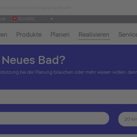
atisch deutsch als Ihre Sprache erkannt.
SCHWEIZ
CHE
ren
Produkte
Planen
Realisieren
Servic
n Neues Bad?
stützung bei der Planung brauchen oder mehr wissen wollen, dann
20 k