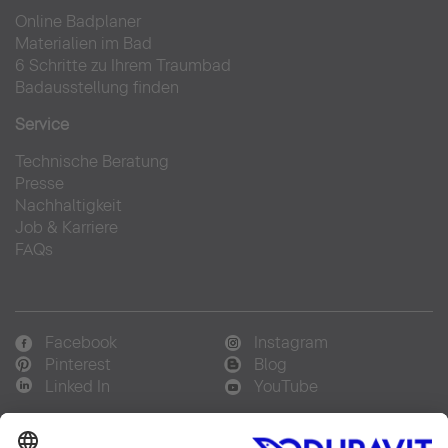
Online Badplaner
Materialien im Bad
6 Schritte zu Ihrem Traumbad
Badausstellung finden
Service
Technische Beratung
Presse
Nachhaltigkeit
Job & Karriere
FAQs
Facebook
Instagram
Pinterest
Blog
Linked In
YouTube