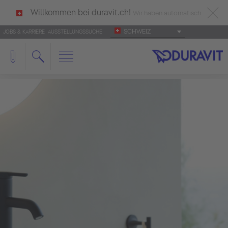
Willkommen bei duravit.ch!
Wir haben automatisch
SCHWEIZ
JOBS & KARRIERE
AUSSTELLUNGSSUCHE
deutsch als Ihre Sprache erkannt.
Français
|
Italiano