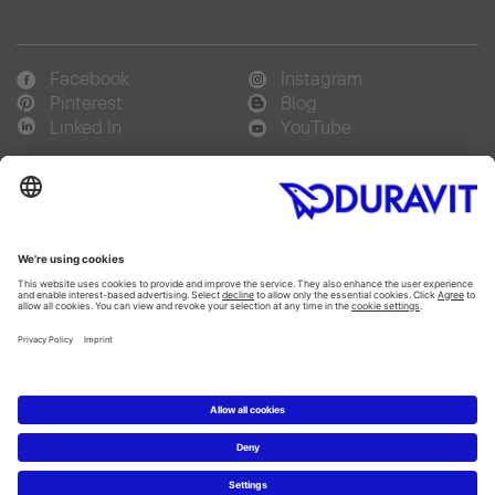
Facebook
Instagram
Pinterest
Blog
Linked In
YouTube
Sprachauswahl:
Deutsch
Français
Italiano
Copyright © 2026 Duravit AG
Impressum
|
Hinweisgebersystem
|
Lieferkettensorgfaltspflicht
|
Datenschutzerklärung
|
Cookie Einstellungen
Schweiz