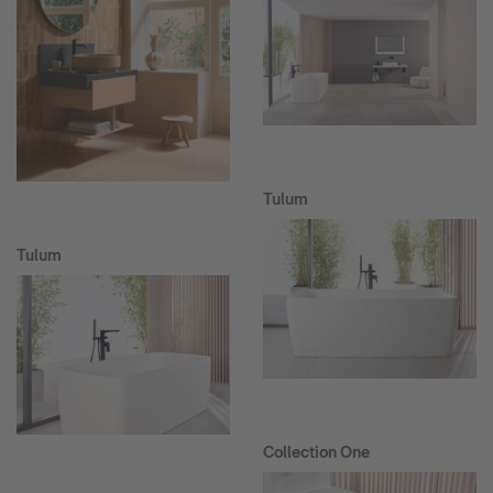
Tulum
Tulum
Collection One