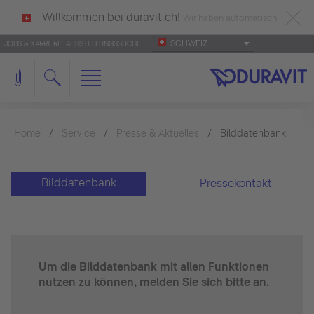
Willkommen bei duravit.ch!
Wir haben automatisch
SCHWEIZ
JOBS & KARRIERE
AUSSTELLUNGSSUCHE
deutsch als Ihre Sprache erkannt.
Français
|
Italiano
Home
Service
Presse & Aktuelles
Bilddatenbank
Bilddatenbank
Pressekontakt
Um die Bilddatenbank mit allen Funktionen
nutzen zu können, melden Sie sich bitte an.