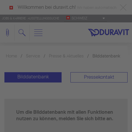
Willkommen bei duravit.ch!
Wir haben automatisch
SCHWEIZ
JOBS & KARRIERE
AUSSTELLUNGSSUCHE
deutsch als Ihre Sprache erkannt.
Français
|
Italiano
Home
Service
Presse & Aktuelles
Bilddatenbank
Bilddatenbank
Pressekontakt
Um die Bilddatenbank mit allen Funktionen
nutzen zu können, melden Sie sich bitte an.