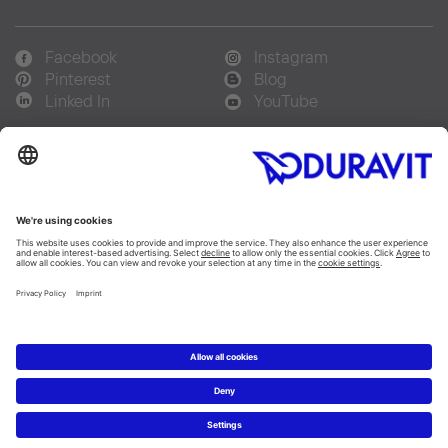
Facebook
Instagram
Pinterest
Blog
Linked In
YouTube
Sprachauswahl:
Deutsch
Français
Italiano
Copyright © 2026 Duravit AG
Impressum
|
Hinweisgebersystem
|
Lieferkettensorgfaltspflicht
|
Datenschutzerklärung
|
Cookie Einstellungen
Schweiz