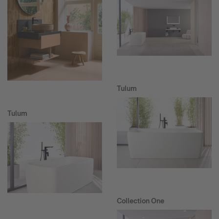
Tulum
Tulum
Collection One