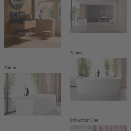
Tulum
Tulum
Collection One