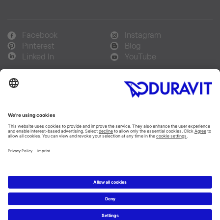
Facebook
Instagram
Pinterest
Blog
Linked In
YouTube
Sprachauswahl:
Deutsch
Français
Italiano
Copyright © 2026 Duravit AG
Impressum
|
Hinweisgebersystem
|
Lieferkettensorgfaltspflicht
|
Datenschutzerklärung
|
Cookie Einstellungen
Schweiz