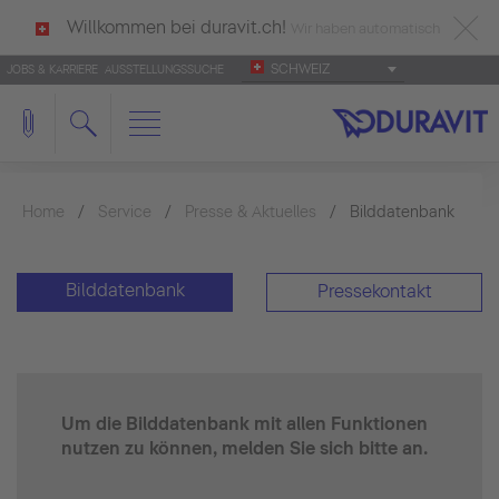
Willkommen bei duravit.ch!
Wir haben automatisch
SCHWEIZ
JOBS & KARRIERE
AUSSTELLUNGSSUCHE
deutsch als Ihre Sprache erkannt.
Français
|
Italiano
Home
Service
Presse & Aktuelles
Bilddatenbank
Bilddatenbank
Pressekontakt
Um die Bilddatenbank mit allen Funktionen
nutzen zu können, melden Sie sich bitte an.