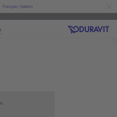
Français
|
Italiano
e
n.