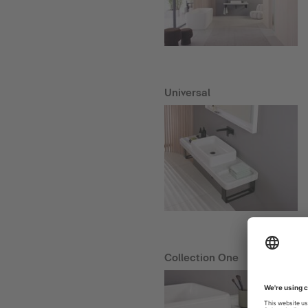
Universal
Collection One