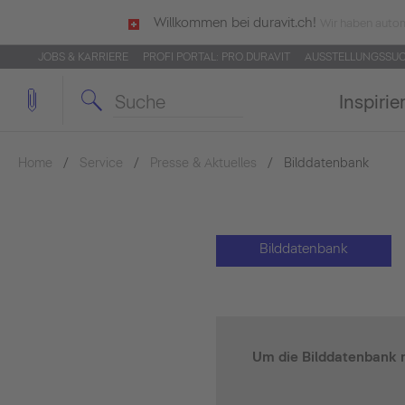
Willkommen bei duravit.ch!
Wir haben autom
JOBS & KARRIERE
PROFI PORTAL: PRO.DURAVIT
AUSSTELLUNGSSU
Inspirie
Home
Service
Presse & Aktuelles
Bilddatenbank
Bilddatenbank
Um die Bilddatenbank m