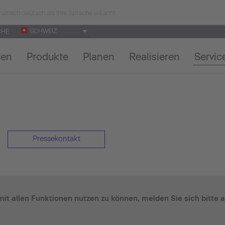
atisch deutsch als Ihre Sprache erkannt.
SCHWEIZ
CHE
ren
Produkte
Planen
Realisieren
Servic
Pressekontakt
it allen Funktionen nutzen zu können, melden Sie sich bitte a