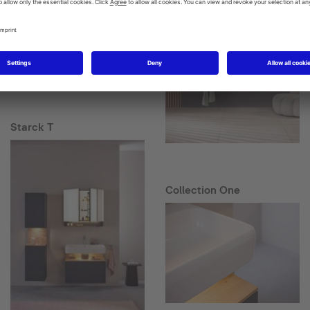
Starck T
Collection One