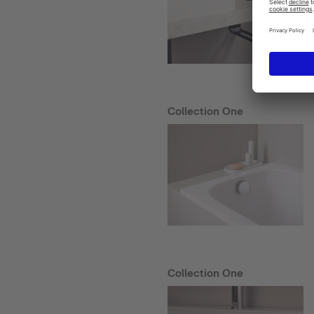
Collection One
Collection One